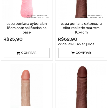
instagram: @intimablack
instagram: @intimablack
site: www.intimablack.com.br
site: www.intimablack.com.br
capa peniana cyberskin
capa peniana extensora
15cm com saliências na
clint realistic marrom
base
16x4cm
R$25,90
R$62,90
2x de R$31,45 s/ juros
COMPRAR
COMPRAR