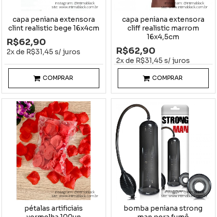
instagram: @intimablack
instagram: @intimablack
site: www.intimablack.com.br
site: www.intimablack.com.br
capa peniana extensora
capa peniana extensora
clint realistic bege 16x4cm
cliff realistic marrom
16x4,5cm
R$62,90
R$62,90
2x de R$31,45 s/ juros
2x de R$31,45 s/ juros
COMPRAR
COMPRAR
instagram: @intimablack
instagram: @intimablack
site: www.intimablack.com.br
site: www.intimablack.com.br
pétalas artificiais
bomba peniana strong
vermelha 100un
man pera fumê