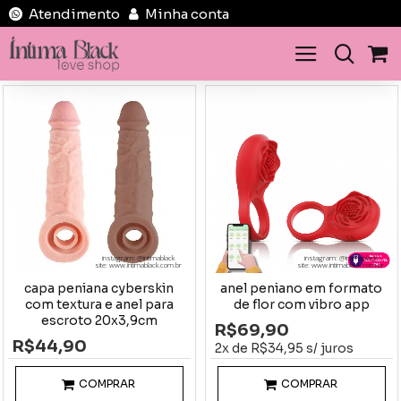
Atendimento
Minha conta
instagram: @intimablack
instagram: @intimablack
site: www.intimablack.com.br
site: www.intimablack.com.br
capa peniana cyberskin
anel peniano em formato
com textura e anel para
de flor com vibro app
escroto 20x3,9cm
R$69,90
R$44,90
2x de R$34,95 s/ juros
COMPRAR
COMPRAR