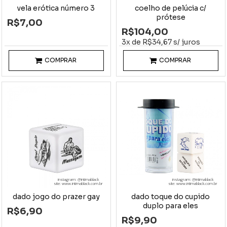
vela erótica número 3
coelho de pelúcia c/
prótese
R$7,00
R$104,00
3x de R$34,67 s/ juros
COMPRAR
COMPRAR
instagram: @intimablack
instagram: @intimablack
site: www.intimablack.com.br
site: www.intimablack.com.br
dado jogo do prazer gay
dado toque do cupido
duplo para eles
R$6,90
R$9,90