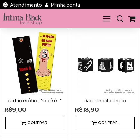
Atendimento
Minha conta
instagram: @intimablack
instagram: @intimablack
site: www.intimablack.com.br
site: www.intimablack.com.br
cartão erótico "você é..."
dado fetiche triplo
R$9,00
R$18,90
COMPRAR
COMPRAR