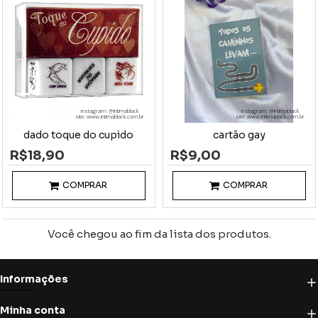
instagram: @intimablack
instagram: @intimablack
site: www.intimablack.com.br
site: www.intimablack.com.br
dado toque do cupido
cartão gay
R$18,90
R$9,00
COMPRAR
COMPRAR
Você chegou ao fim da lista dos produtos.
Informações
Minha conta