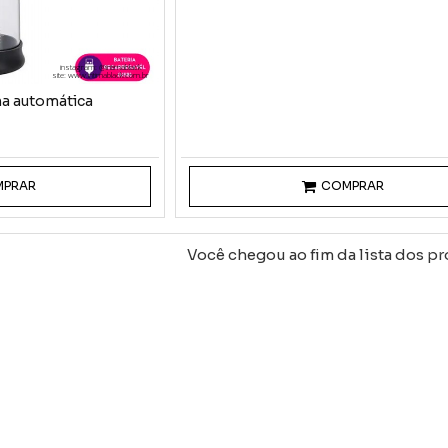
instagram: @intimablack
site: www.intimablack.com.br
a automática
MPRAR
COMPRAR
Você chegou ao fim da lista dos pr