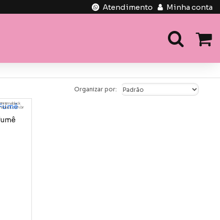
Atendimento
Minha conta
Organizar por:
@intimablack
imablack.com.br
 fumê