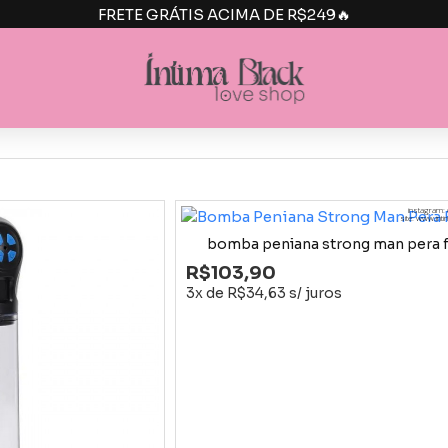
FRETE GRÁTIS ACIMA DE R$249🔥
instagram: 
site: www.int
bomba peniana strong man pera
R$103,90
3x de R$34,63 s/ juros