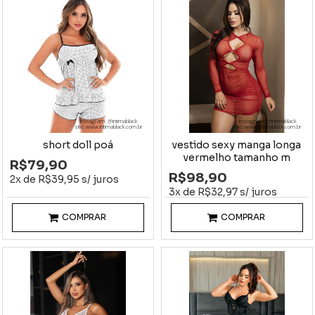
instagram: @intimablack
instagram: @intimablack
site: www.intimablack.com.br
site: www.intimablack.com.br
short doll poá
vestido sexy manga longa
vermelho tamanho m
R$79,90
R$98,90
2x de R$39,95 s/ juros
3x de R$32,97 s/ juros
COMPRAR
COMPRAR