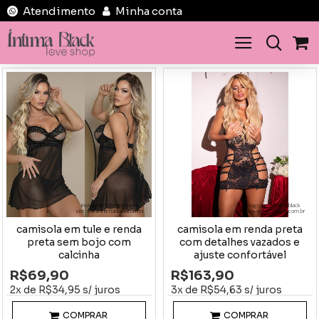
Atendimento
Minha conta
instagram: @intimablack
instagram: @intimablack
site: www.intimablack.com.br
site: www.intimablack.com.br
camisola em tule e renda
camisola em renda preta
preta sem bojo com
com detalhes vazados e
calcinha
ajuste confortável
R$69,90
R$163,90
2x de R$34,95 s/ juros
3x de R$54,63 s/ juros
COMPRAR
COMPRAR