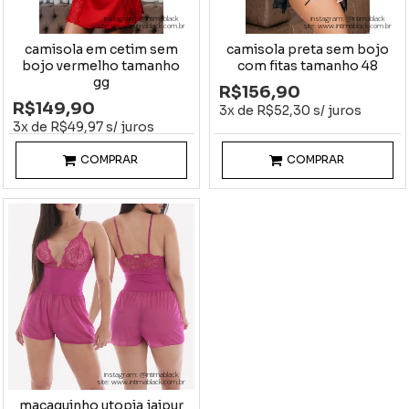
instagram: @intimablack
instagram: @intimablack
site: www.intimablack.com.br
site: www.intimablack.com.br
camisola em cetim sem
camisola preta sem bojo
bojo vermelho tamanho
com fitas tamanho 48
gg
R$156,90
R$149,90
3x de R$52,30 s/ juros
3x de R$49,97 s/ juros
COMPRAR
COMPRAR
instagram: @intimablack
site: www.intimablack.com.br
macaquinho utopia jaipur