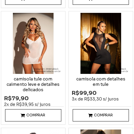
instagram: @intimablack
instagram: @intimablack
site: www.intimablack.com.br
site: www.intimablack.com.br
camisola tule com
camisola com detalhes
caimento leve e detalhes
em tule
delicados
R$99,90
R$79,90
3x de R$33,30 s/ juros
2x de R$39,95 s/ juros
COMPRAR
COMPRAR