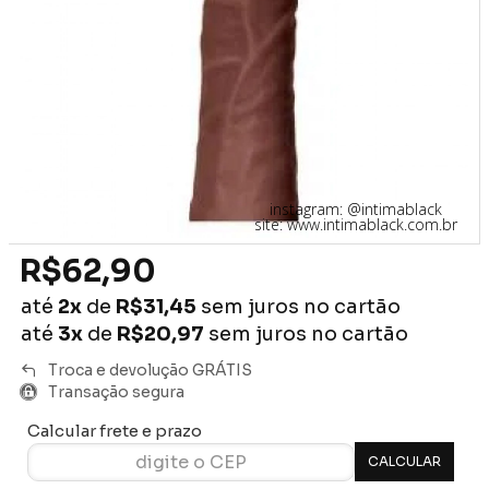
instagram: @intimablack
site: www.intimablack.com.br
R$62,90
até
2x
de
R$31,45
sem juros no cartão
até
3x
de
R$20,97
sem juros no cartão
Troca e devolução GRÁTIS
Transação segura
Calcular frete e prazo