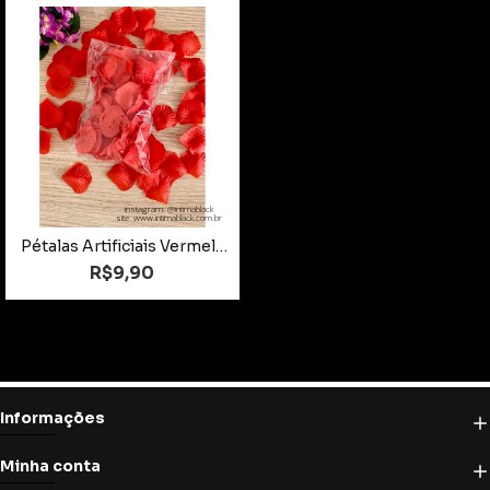
instagram: @intimablack
site: www.intimablack.com.br
Pétalas Artificiais Vermelha 100un
R$9,90
Informações
Minha conta