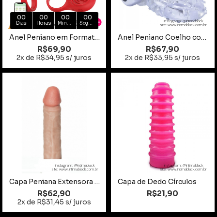
00
00
00
00
instagram: @intimablack
instagram: @intimablack
Dias
Horas
Minutos
Segundos
site: www.intimablack.com.br
site: www.intimablack.com.br
Anel Peniano em Formato de Flor com Vibro App
Anel Peniano Coelho com 7 Vibrações
R$69,90
R$67,90
2x de R$34,95 s/ juros
2x de R$33,95 s/ juros
instagram: @intimablack
instagram: @intimablack
site: www.intimablack.com.br
site: www.intimablack.com.br
Capa Peniana Extensora Clint Realistic Bege 16x4cm
Capa de Dedo Círculos
R$62,90
R$21,90
2x de R$31,45 s/ juros