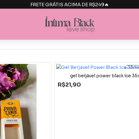
FRETE GRÁTIS ACIMA DE R$249🔥
instagram: 
site: www.int
gel beijável power black ice 35
R$21,90