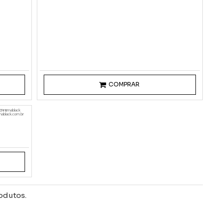
COMPRAR
@intimablack
imablack.com.br
odutos.