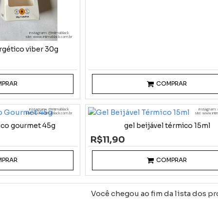
instagram: @intimablack
site: www.intimablack.com.br
rgético viber 30g
MPRAR
COMPRAR
instagram: @intimablack
instagram: 
site: www.intimablack.com.br
site: www.int
mico gourmet 45g
gel beijável térmico 15ml
R$11,90
MPRAR
COMPRAR
Você chegou ao fim da lista dos pr