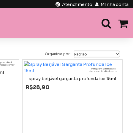
Atendimento
Minha conta
Organizar por:
@intimablack
imablack.com.br
instagram: @intimablack
site: www.intimablack.com.br
ml
spray beijável garganta profunda ice 15ml
R$28,90