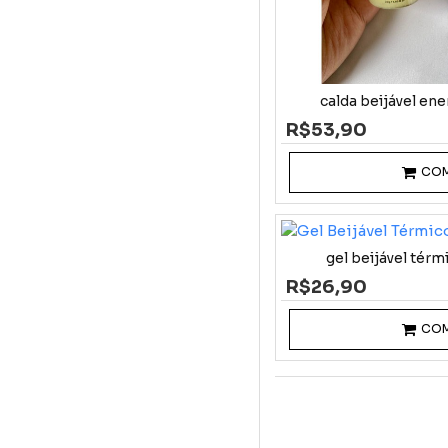
calda beijável ene
R$53,90
CO
gel beijável tér
R$26,90
CO