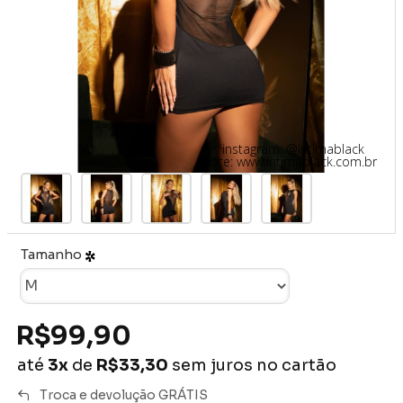
instagram: @intimablack
site: www.intimablack.com.br
Tamanho
R$99,90
até
3x
de
R$33,30
sem juros no cartão
Troca e devolução GRÁTIS