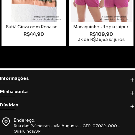
instagram: @intimablack
instagram: @intimablack
site: www.intimablack.com.br
site: www.intimablack.com.br
Sutiã Cinza com Rosa sem Bojo e sem Aro Tamanho GG
Macaquinho Utopia jaipur
R$44,90
R$109,90
3x de R$36,63 s/ juros
Informações
Minha conta
Dúvidas
Endereço:
Rua das Palmeiras - Vila Augusta - CEP: 07022-000 -
Guarulhos/SP