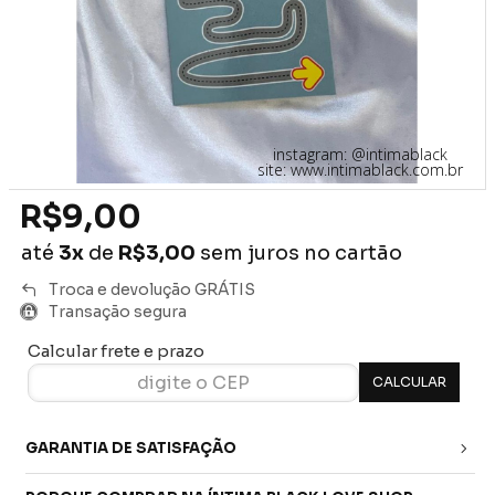
instagram: @intimablack
site: www.intimablack.com.br
R$9,00
até
3x
de
R$3,00
sem juros no cartão
Troca e devolução GRÁTIS
Transação segura
Calcular frete e prazo
GARANTIA DE SATISFAÇÃO