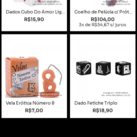
instagram: @intimablack
instagram: @intimablack
site: www.intimablack.com.br
site: www.intimablack.com.br
Dados Cubo Do Amor Light
Coelho de Pelúcia c/ Prótese
R$15,90
R$104,00
3x de R$34,67 s/ juros
instagram: @intimablack
instagram: @intimablack
site: www.intimablack.com.br
site: www.intimablack.com.br
Vela Erótica Número 8
Dado Fetiche Triplo
R$7,00
R$18,90