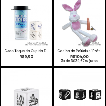
instagram: @intimablack
instagram: @intimablack
site: www.intimablack.com.br
site: www.intimablack.com.br
Dado Toque do Cupido Duplo para Eles
Coelho de Pelúcia c/ Prótese
R$9,90
R$104,00
3x de R$34,67 s/ juros