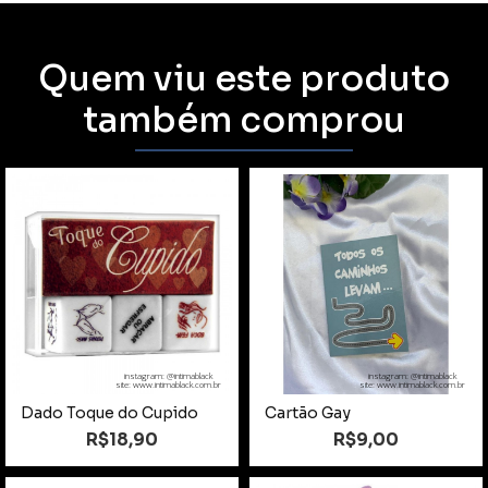
Quem viu este produto
também comprou
instagram: @intimablack
instagram: @intimablack
site: www.intimablack.com.br
site: www.intimablack.com.br
Dado Toque do Cupido
Cartão Gay
R$18,90
R$9,00