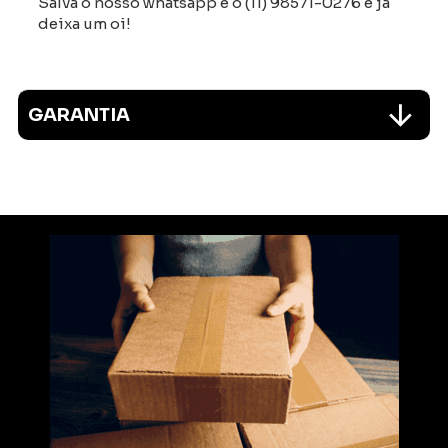
Salva o nosso whatsapp é o (11) 98571-0276 e já
deixa um oi!
GARANTIA