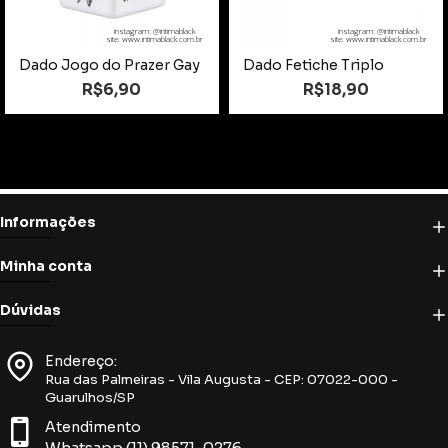
instagram: @intimablack
instagram: @intimablack
site: www.intimablack.com.br
site: www.intimablack.com.br
Dado Jogo do Prazer Gay
Dado Fetiche Triplo
R$6,90
R$18,90
Informações
Minha conta
Dúvidas
Endereço:
Rua das Palmeiras - Vila Augusta - CEP: 07022-000 -
Guarulhos/SP
Atendimento
Whatsapp (11) 98571-0276