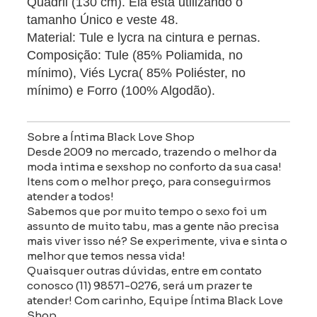
Quadril (130 cm). Ela está utilizando o
tamanho Único e veste 48.
Material: Tule e lycra na cintura e pernas.
Composição: Tule (85% Poliamida, no
mínimo), Viés Lycra( 85% Poliéster, no
mínimo) e Forro (100% Algodão).
Sobre a Íntima Black Love Shop
Desde 2009 no mercado, trazendo o melhor da
moda intima e sexshop no conforto da sua casa!
Itens com o melhor preço, para conseguirmos
atender a todos!
Sabemos que por muito tempo o sexo foi um
assunto de muito tabu, mas a gente não precisa
mais viver isso né? Se experimente, viva e sinta o
melhor que temos nessa vida!
Quaisquer outras dúvidas, entre em contato
conosco (11) 98571-0276, será um prazer te
atender! Com carinho, Equipe Íntima Black Love
Shop .