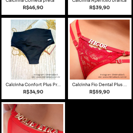
Calcinha Cometa preta
Calcinha Aperitivo branca
R$46,90
R$39,90
instagram: @intimablack
instagram: @intimablack
site: www.intimablack.com.br
site: www.intimablack.com.br
Calcinha Confort Plus Preto Tamanho 52
Calcinha Fio Dental Plus Size para Personalizar
R$34,90
R$59,90