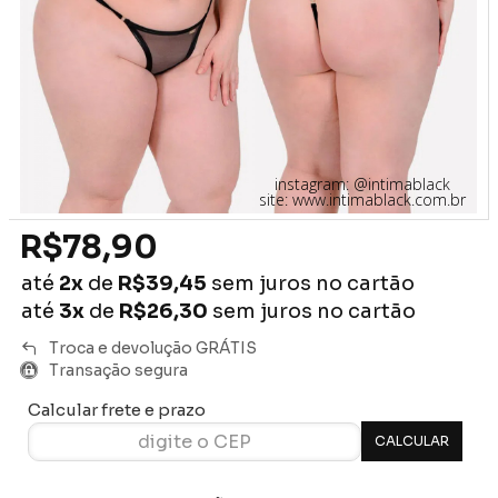
instagram: @intimablack
site: www.intimablack.com.br
R$78,90
até
2x
de
R$39,45
sem juros no cartão
até
3x
de
R$26,30
sem juros no cartão
Troca e devolução GRÁTIS
Transação segura
Calcular frete e prazo