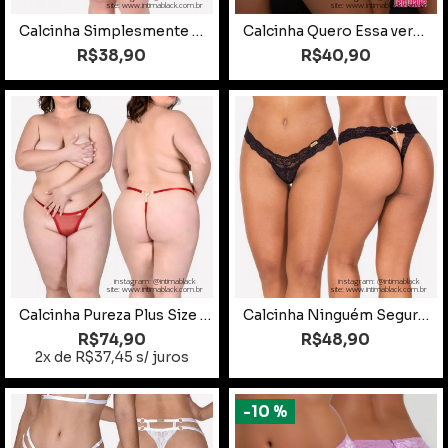
site: www.intimablack.com.br
site: www.intimablack.com.br
Calcinha Simplesmente Plus Size poa
Calcinha Quero Essa vermelha
R$38,90
R$40,90
instagram: @intimablack
instagram: @intimablack
site: www.intimablack.com.br
site: www.intimablack.com.br
Calcinha Pureza Plus Size rubi
Calcinha Ninguém Segura preta
R$74,90
R$48,90
2x de R$37,45 s/ juros
-10 %