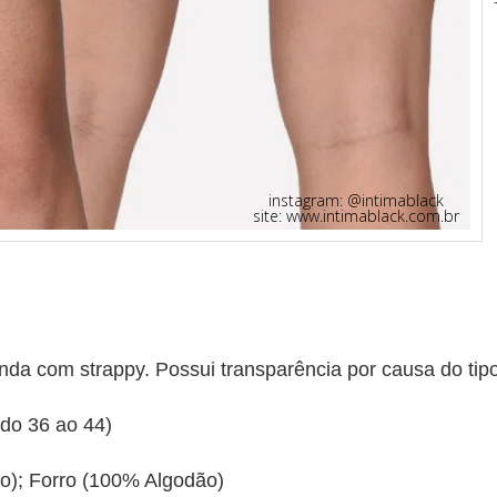
instagram: @intimablack
site: www.intimablack.com.br
nda com strappy. Possui transparência por causa do tip
do 36 ao 44)
); Forro (100% Algodão)