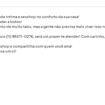
a intima e sexshop no conforto da sua casa!
der a todos!
o de muito tabu, mas a gente não precisa mais viver isso n
o (11) 98571-0276, será um prazer te atender! Com carinho,
shop e compartilha com quem você ama!
ixa um oi!