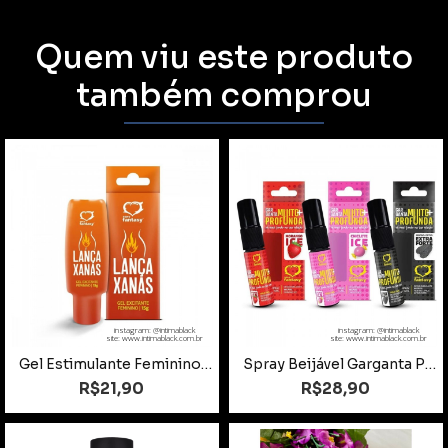
Quem viu este produto
também comprou
instagram: @intimablack
instagram: @intimablack
site: www.intimablack.com.br
site: www.intimablack.com.br
Gel Estimulante Feminino 15g
Spray Beijável Garganta Profunda Ice 15ml
R$21,90
R$28,90