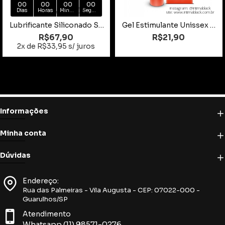
00
00
00
00
instagram: @intimablack
instagram: @intimablack
Dias
Horas
Minutos
Segundos
site: www.intimablack.com.br
site: www.intimablack.com.br
Lubrificante Siliconado Sousense 30g
Gel Estimulante Unissex Esquenta e Esfria 15g
R$67,90
R$21,90
2x de R$33,95 s/ juros
Informações
Minha conta
Dúvidas
Endereço:
Rua das Palmeiras - Vila Augusta - CEP: 07022-000 -
Guarulhos/SP
Atendimento
Whatsapp (11) 98571-0276