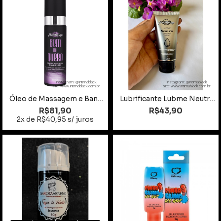
instagram: @intimablack
instagram: @intimablack
site: www.intimablack.com.br
site: www.intimablack.com.br
Óleo de Massagem e Banho Bem Me Quero Lush 120ml
Lubrificante Lubme Neutro Beijável 60ml
R$81,90
R$43,90
2x de R$40,95 s/ juros