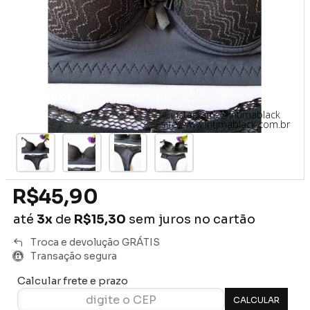
instagram: @intimablack
site: www.intimablack.com.br
R$45,90
até
3x
de
R$15,30
sem juros no cartão
Troca e devolução GRÁTIS
Transação segura
Calcular frete e prazo