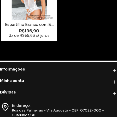
instagram: @intimablack
site: www.intimablack.com.br
Espartilho Branco com Bojo Tamanho G
R$196,90
3x de R$65,63 s/ juros
Informações
Minha conta
Dúvidas
Endereço:
Rua das Palmeiras - Vila Augusta - CEP: 07022-000 -
Guarulhos/SP