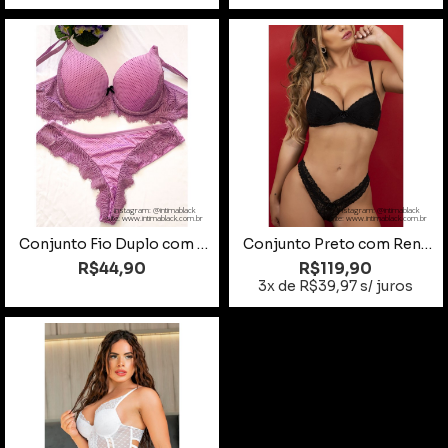
instagram: @intimablack
instagram: @intimablack
site: www.intimablack.com.br
site: www.intimablack.com.br
Conjunto Fio Duplo com detalhes em renda Lilas Tamanho G
Conjunto Preto com Renda Tamanho M
R$44,90
R$119,90
3x de R$39,97 s/ juros