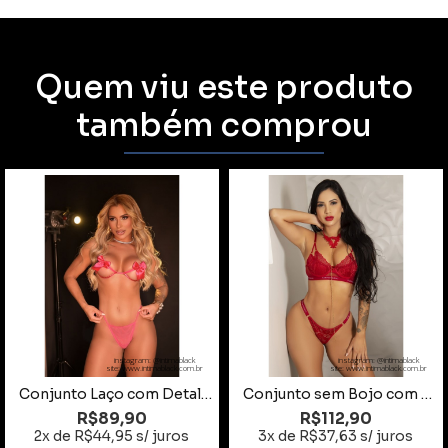
Quem viu este produto
também comprou
instagram: @intimablack
instagram: @intimablack
site: www.intimablack.com.br
site: www.intimablack.com.br
Conjunto Laço com Detalhes Delicados e Ajuste Confortável
Conjunto sem Bojo com Elástico Vermelho Tamanho GG
R$89,90
R$112,90
2x de R$44,95 s/ juros
3x de R$37,63 s/ juros