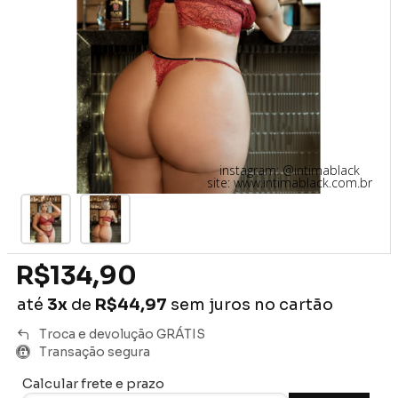
instagram: @intimablack
site: www.intimablack.com.br
R$134,90
até
3x
de
R$44,97
sem juros no cartão
Troca e devolução GRÁTIS
Transação segura
Calcular frete e prazo