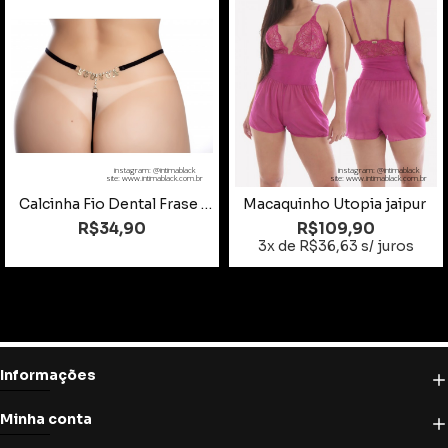
instagram: @intimablack
instagram: @intimablack
site: www.intimablack.com.br
site: www.intimablack.com.br
Calcinha Fio Dental Frase Sou Sua com Strass
Macaquinho Utopia jaipur
R$34,90
R$109,90
3x de R$36,63 s/ juros
Informações
Minha conta