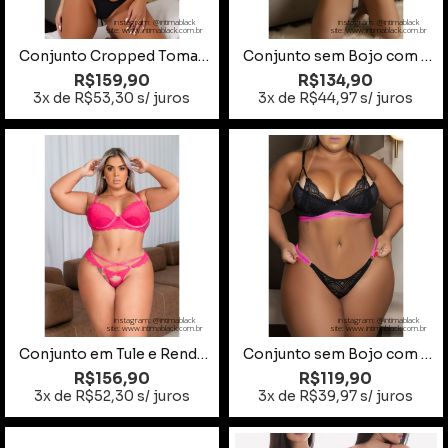
instagram: @intimablack
instagram: @intimablack
site: www.intimablack.com.br
site: www.intimablack.com.br
Conjunto Cropped Tomara que Caia Preto Tamanho M
Conjunto sem Bojo com Detalhes em Elástico Pink Fluorescente
R$159,90
R$134,90
3x de R$53,30 s/ juros
3x de R$44,97 s/ juros
instagram: @intimablack
instagram: @intimablack
site: www.intimablack.com.br
site: www.intimablack.com.br
Conjunto em Tule e Renda com Bojo Pink Tamanho 52
Conjunto sem Bojo com Elástico Preto com Pink Tamanho 48
R$156,90
R$119,90
3x de R$52,30 s/ juros
3x de R$39,97 s/ juros