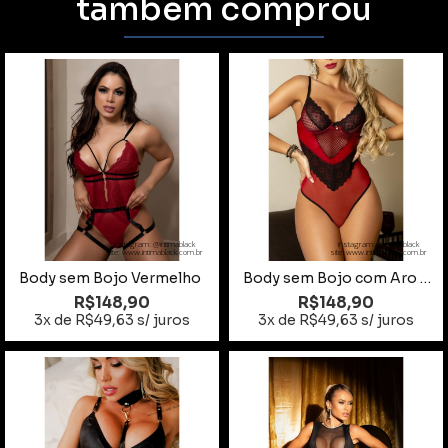
também comprou
instagram: @intimablack
instagram: @intimablack
site: www.intimablack.com.br
site: www.intimablack.com.br
Body sem Bojo Vermelho
Body sem Bojo com Aro em Tule e Arrastão Tamanho M
R$148,90
R$148,90
3x de R$49,63 s/ juros
3x de R$49,63 s/ juros