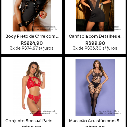
instagram: @intimablack
instagram: @intimablack
site: www.intimablack.com.br
site: www.intimablack.com.br
Body Preto de Cirre com Detalhes em Couro Tamanho M
Camisola com Detalhes em Tule
R$224,90
R$99,90
3x de R$74,97 s/ juros
3x de R$33,30 s/ juros
instagram: @intimablack
instagram: @intimablack
site: www.intimablack.com.br
site: www.intimablack.com.br
Conjunto Sensual Paris
Macacão Arrastão com Strass