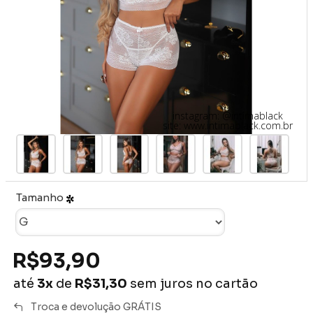
instagram: @intimablack
site: www.intimablack.com.br
Tamanho
R$93,90
até
3x
de
R$31,30
sem juros no cartão
Troca e devolução GRÁTIS