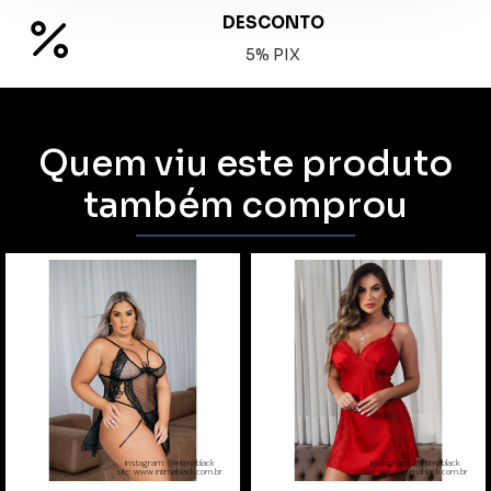
DESCONTO
5% PIX
Quem viu este produto
também comprou
instagram: @intimablack
instagram: @intimablack
site: www.intimablack.com.br
site: www.intimablack.com.br