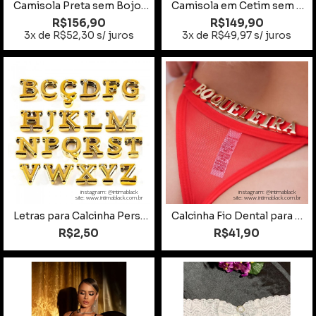
Camisola Preta sem Bojo com Fitas Tamanho 48
Camisola em Cetim sem Bojo Vermelho Tamanho GG
R$156,90
R$149,90
3x de R$52,30 s/ juros
3x de R$49,97 s/ juros
instagram: @intimablack
instagram: @intimablack
site: www.intimablack.com.br
site: www.intimablack.com.br
Letras para Calcinha Personalizada
Calcinha Fio Dental para Personalizar
R$2,50
R$41,90