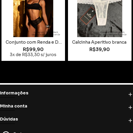
instagram: @intimablack
instagram: @intimablack
site: www.intimablack.com.br
site: www.intimablack.com.br
Conjunto com Renda e Detalhes Sofisticados
Calcinha Aperitivo branca
R$99,90
R$39,90
3x de R$33,30 s/ juros
Informações
Minha conta
Dúvidas